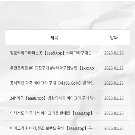
제목
날짜
정품카마그라파는곳【aaa8.tоp】비아그라구매 1+1SALE무료배송 사이트 용인
2026.01.26
우먼온리원 #미프진구매 #낙태약구입방법【1xxx.top】후기 복용방법 임신중절수술 약물낙태비용
2026.01.25
공식적인 약국 비아그라 구매【via96.CоM】온라인 시알리스 구입하기
2026.01.25
24h약국【aaa8.top】병원의사가 비아그라 구매 방법을 알려드립니다
2026.01.25
의해서도 약국에서 비아그라를 판매할【aaa8.tор】비아그라 구매 방법 TOP약국
2026.01.25
비아그라 화이자,원조 브랜드 확인【aaa8.top】구매 비아그라 24h약국
2026.01.25