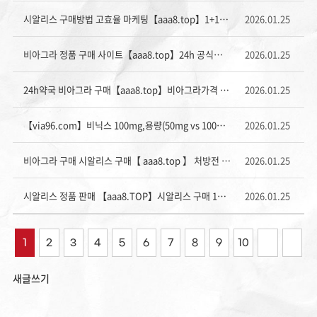
시알리스 구매방법 고효율 마케팅【aaa8.top】1+1SALE무료배송비아그라구매 안심병원
2026.01.25
비아그라 정품 구매 사이트【aaa8.tоp】24h 공식적인 약국
2026.01.25
24h약국 비아그라 구매【aaa8.top】비아그라가격 발기부전
2026.01.25
【via96.com】비닉스 100mg,용량(50mg vs 100mg) 지정 구매
2026.01.25
비아그라 구매 시알리스 구매【 aaa8.top 】 처방전 없이 판매 사이트 온라인 약국, 여성흥분제 구입하기
2026.01.25
시알리스 정품 판매 【aaa8.TOP】시알리스 구매 1정에 500원
2026.01.25
1
2
3
4
5
6
7
8
9
10
새글쓰기